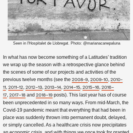
Seen in l'Hospitalet de Llobregat. Photo: @marianacanepaluna
In what has now become something of a Latitudes’ tradition
we wrap up the season with a retrospective glance behind
the scenes of some of our projects and activities of the
previous twelve months
(see the
,
,
2008-9
2009-10
2010-
,
,
,
,
,
,
11
2011-12
2012–13
2013–14
2014–15
2015–16
2016–
,
and
posts). This last year has of course
17
2017–18
2018–19
been unprecedented in so many ways. From mid-March, the
Covid-19 pandemic meant that everything that had been in
place was suddenly thrown into permanent doubt, delayed,
or simply cancelled. As a healthcare crisis now precipitates
an economic crisis, and with things we once took for granted