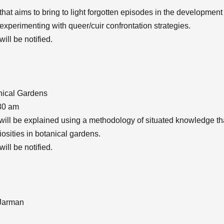
 that aims to bring to light forgotten episodes in the development
xperimenting with queer/cuir confrontation strategies.
ill be notified.
nical Gardens
30 am
s will be explained using a methodology of situated knowledge t
riosities in botanical gardens.
ill be notified.
 Jarman