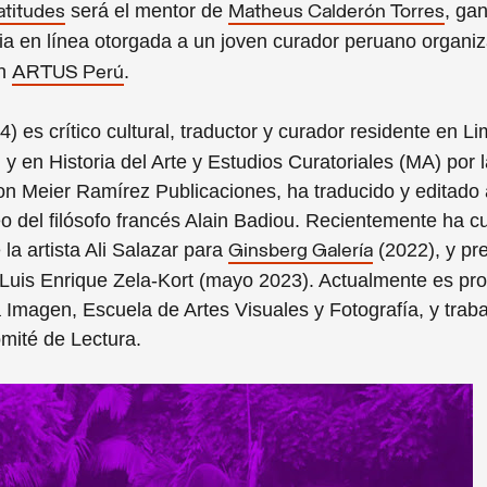
será el mentor de
, ga
atitudes
Matheus Calderón Torres
cia en línea otorgada a un joven curador peruano organi
on
.
ARTUS Perú
) es crítico cultural, traductor y curador residente en Li
y en Historia del Arte y Estudios Curatoriales (MA) por l
on Meier Ramírez Publicaciones, ha traducido y editado 
o del filósofo francés Alain Badiou. Recientemente ha c
la artista Ali Salazar para
(2022), y pr
Ginsberg Galería
a Luis Enrique Zela-Kort (mayo 2023). Actualmente es pr
la Imagen, Escuela de Artes Visuales y Fotografía, y tra
omité de Lectura.