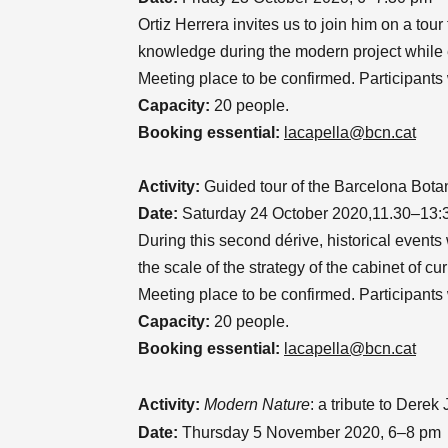
Ortiz Herrera invites us to join him on a tour
knowledge during the modern project while e
Meeting place to be confirmed. Participants w
Capacity:
20 people.
Booking essential:
lacapella@bcn.cat
Activity:
Guided tour of the Barcelona Bota
Date:
Saturday 24 October 2020,11.30–13:
During this second dérive, historical event
the scale of the strategy of the cabinet of cu
Meeting place to be confirmed. Participants w
Capacity:
20 people.
Booking essential:
lacapella@bcn.cat
Activity:
Modern Nature
: a tribute to Derek
Date:
Thursday 5 November 2020, 6–8 pm