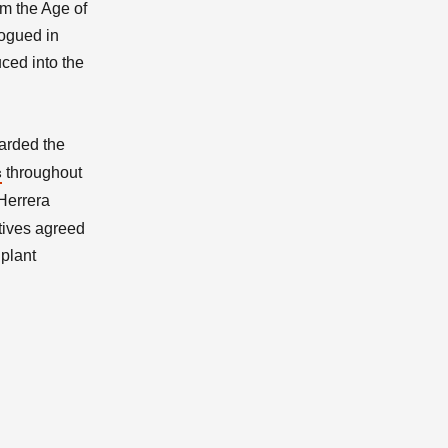
om the Age of
logued in
uced into the
warded the
throughout
s
Herrera
tives agreed
 plant