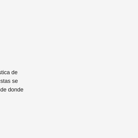
stica de
istas se
esde donde