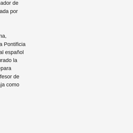
nador de
zada por
ma,
a Pontificia
al español
urado la
epara
ofesor de
baja como