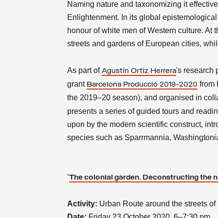
Naming nature and taxonomizing it effective
Enlightenment. In its global epistemological
honour of white men of Western culture. At t
streets and gardens of European cities, while
As part of
's research p
Agustín Ortiz Herrera
grant
from 
Barcelona Producció 2019-2020
the 2019–20 season), and organised in coll
presents a series of guided tours and readi
upon by the modern scientific construct, intr
species such as Sparrmannia, Washingtonia
‘
The colonial garden. Deconstructing the 
Activity:
Urban Route around the streets o
Date:
Friday 23 October 2020, 6–7:30 pm