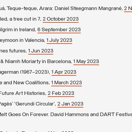
uá, Teque-teque, Arara: Daniel Steegmann Mangrané,
2 
ed, a tree cut in 7,
2 October 2023
grim in Ireland,
6 September 2023
eymoon in Valencia,
1 July 2023
nes futures,
1 Jun 2023
 & Niamh Moriarty in Barcelona,
1 May 2023
Hagerman (1967–2023),
1 Apr 2023
te and New Coalitions,
1 March 2023
Future Art Histories,
2 Feb 2023
agès’ ‘Gerundi Circular’,
2 Jan 2023
Melt Goes On Forever. David Hammons and DART Festiva