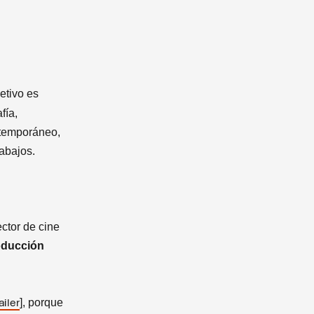
etivo es
fía,
ontemporáneo,
rabajos.
ector de cine
oducción
], porque
ailer