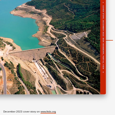
December 2023 cover story on
www.lttds.org