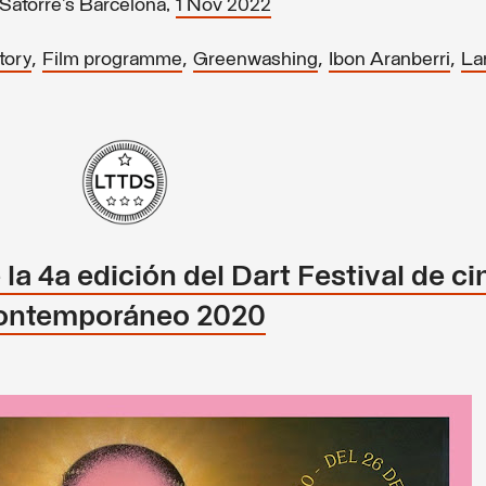
Satorre’s Barcelona,
1 Nov 2022
,
,
,
,
tory
Film programme
Greenwashing
Ibon Aranberri
La
la 4a edición del Dart Festival de ci
contemporáneo 2020