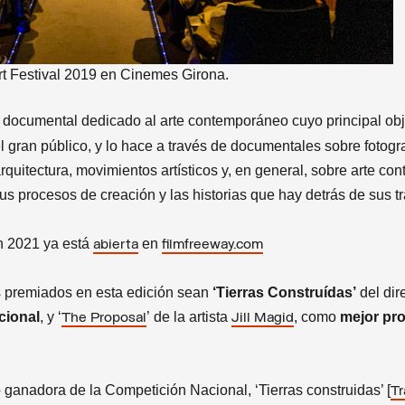
t Festival 2019 en Cinemes Girona.
ne documental dedicado al arte contemporáneo cuyo principal obj
el gran público, y lo hace a través de documentales sobre fotogra
rquitectura, movimientos artísticos y, en general, sobre arte c
sus procesos de creación y las historias que hay detrás de sus t
ón 2021 ya está
en
abierta
filmfreeway.com
s premiados en esta edición sean
‘Tierras Construídas’
del dir
cional
, y ‘
’ de la artista
, como
mejor pr
The Proposal
Jill Magid
ganadora de la Competición Nacional, ‘Tierras construidas’ [
Tr