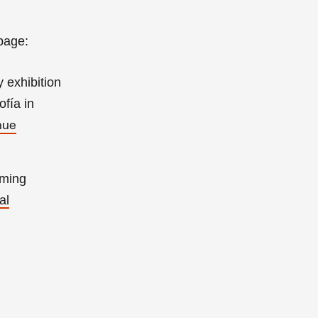
page:
 exhibition
fía in
nue
oming
al