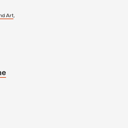
,
nd Art
ne