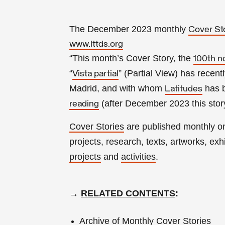
The December 2023 monthly
Cover St
www.lttds.org
“This month’s Cover Story, the
100th n
“
” (Partial View) has recen
Vista partial
Madrid, and with whom
has b
Latitudes
(a
fter
December 2023 this story
reading
Cover Stories
are published monthly 
projects, research, texts, artworks, exhib
projects
and
activities
.
→
RELATED CONTENTS
:
Archive of Monthly Cover Stories