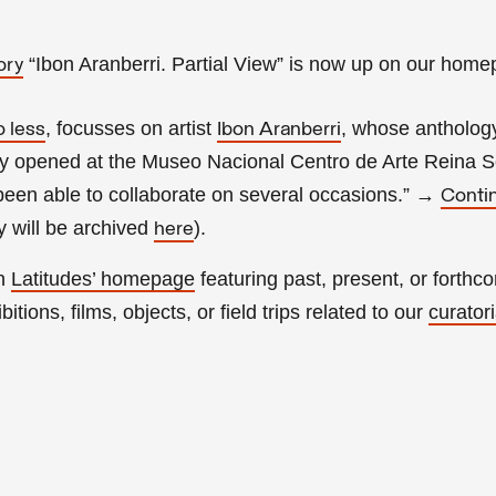
“Ibon Aranberri. Partial View” is now up on our home
ory
, focusses on artist
, whose anthology
o less
Ibon Aranberri
tly opened at the Museo Nacional Centro de Arte Reina So
een able to collaborate on several occasions.”
→
Conti
 will be archived
).
here
on
Latitudes’ homepage
featuring past, present, or forthc
itions, films, objects, or field trips related to our
curatori